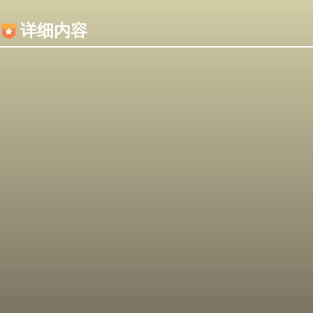
内容加载失败，可能是你的浏览器屏蔽了JS脚本！
详细内容