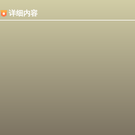
内容加载失败，可能是你的浏览器屏蔽了JS脚本！
详细内容