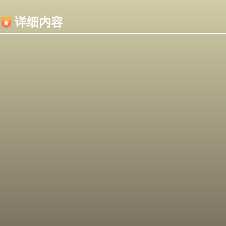
内容加载失败，可能是你的浏览器屏蔽了JS脚本！
详细内容