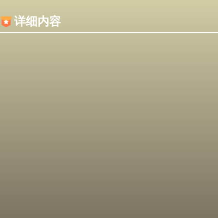
内容加载失败，可能是你的浏览器屏蔽了JS脚本！
详细内容