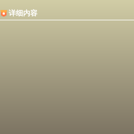
内容加载失败，可能是你的浏览器屏蔽了JS脚本！
详细内容