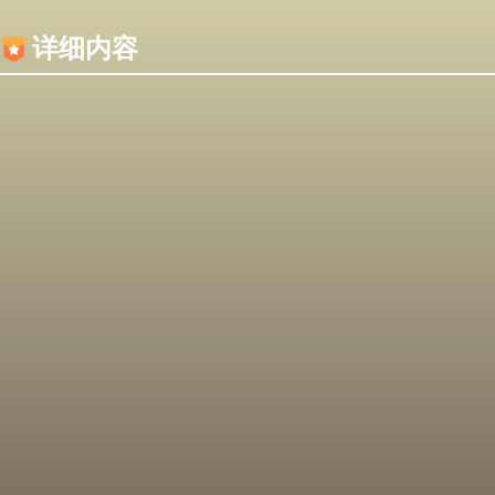
内容加载失败，可能是你的浏览器屏蔽了JS脚本！
详细内容