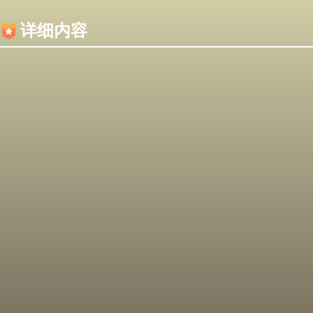
内容加载失败，可能是你的浏览器屏蔽了JS脚本！
详细内容