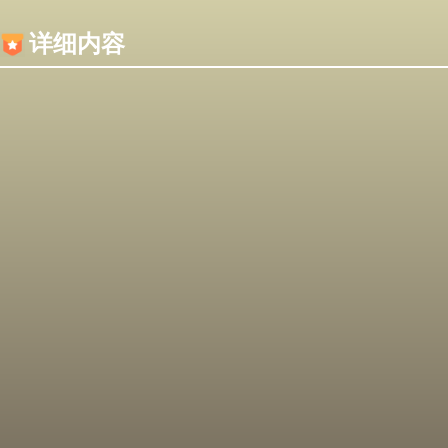
内容加载失败，可能是你的浏览器屏蔽了JS脚本！
详细内容