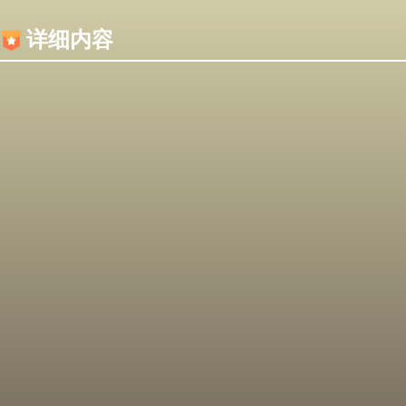
内容加载失败，可能是你的浏览器屏蔽了JS脚本！
详细内容