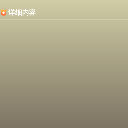
内容加载失败，可能是你的浏览器屏蔽了JS脚本！
详细内容