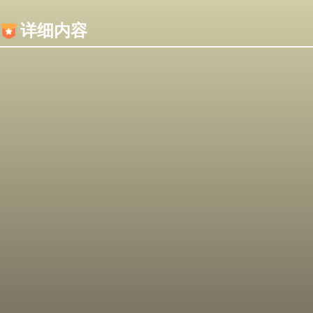
内容加载失败，可能是你的浏览器屏蔽了JS脚本！
详细内容