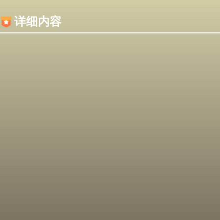
内容加载失败，可能是你的浏览器屏蔽了JS脚本！
详细内容