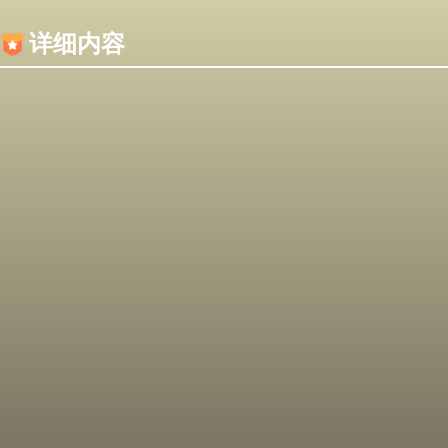
内容加载失败，可能是你的浏览器屏蔽了JS脚本！
详细内容