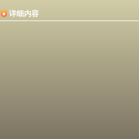
内容加载失败，可能是你的浏览器屏蔽了JS脚本！
详细内容