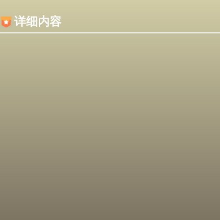
内容加载失败，可能是你的浏览器屏蔽了JS脚本！
详细内容