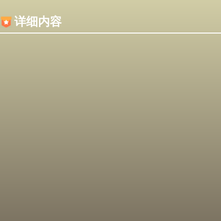
内容加载失败，可能是你的浏览器屏蔽了JS脚本！
详细内容